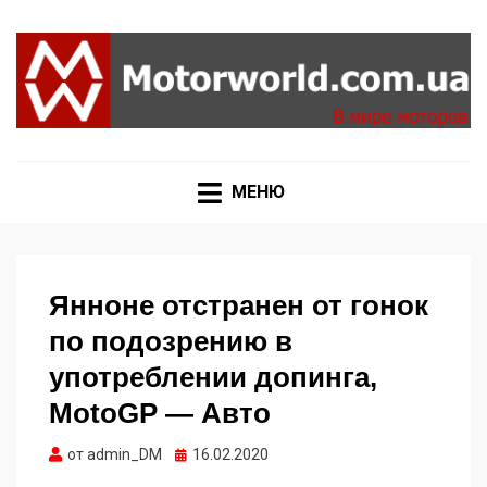
Формула 1, Мото Гран-При, Ралли WRC, FIA GT,
MOTORWORLD
Дакар
МЕНЮ
Янноне отстранен от гонок
по подозрению в
употреблении допинга,
MotoGP — Авто
Опубликовано
от
admin_DM
16.02.2020