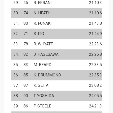
29.
45
R. ERRANI
21:10.3
30.
74
N. HEATH
21:10.6
31.
80
R. FUNAKI
21:43.8
32.
71
S. ITO
21:44.9
33.
78
R. WHYATT
22:23.6
34.
82
J. HASEGAWA
22:26.8
35.
83
M. BEARD
22:33.5
36.
85
K. DRUMMOND
22:35.3
37.
87
K. SEITA
23:08.2
38.
90
T. YOSHIDA
24:05.5
39.
86
P. STEELE
24:21.3