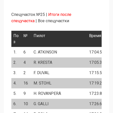
Cпецучасток №25 |
Итоги после
спецучастка
| Все спецучастки
По
№
Пилот
Время
з
1.
6
C. ATKINSON
17:04.5
2.
4
R. KRESTA
17:05.3
3.
2
F. DUVAL
17:15.5
4.
16
M. STOHL
17:19.2
5.
9
H. ROVANPERÄ
17:23.8
6.
10
G. GALLI
17:26.6