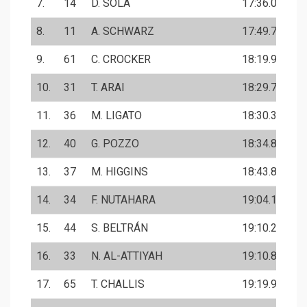
7.
14
D. SOLA
17:36.0
8.
11
A. SCHWARZ
17:49.7
9.
61
C. CROCKER
18:19.9
10.
31
T. ARAI
18:29.7
11.
36
M. LIGATO
18:30.3
12.
40
G. POZZO
18:34.8
13.
37
M. HIGGINS
18:43.8
14.
34
F. NUTAHARA
19:04.1
15.
44
S. BELTRÁN
19:10.2
16.
33
N. AL-ATTIYAH
19:10.8
17.
65
T. CHALLIS
19:19.9