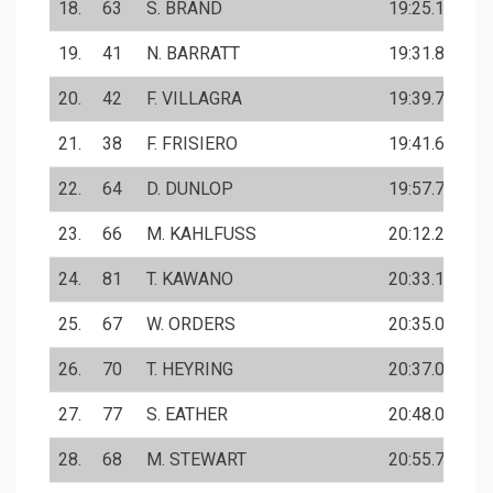
18.
63
S. BRAND
19:25.1
19.
41
N. BARRATT
19:31.8
20.
42
F. VILLAGRA
19:39.7
21.
38
F. FRISIERO
19:41.6
22.
64
D. DUNLOP
19:57.7
23.
66
M. KAHLFUSS
20:12.2
24.
81
T. KAWANO
20:33.1
25.
67
W. ORDERS
20:35.0
26.
70
T. HEYRING
20:37.0
27.
77
S. EATHER
20:48.0
28.
68
M. STEWART
20:55.7