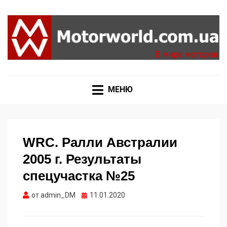
Формула 1, Мото Гран-При, Ралли WRC, FIA GT,
MOTORWORLD
Дакар
МЕНЮ
WRC. Ралли Австралии
2005 г. Результаты
спецучастка №25
Опубликовано
от
admin_DM
11.01.2020