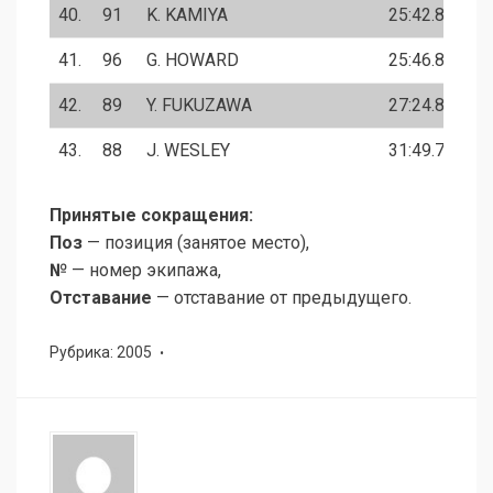
40.
91
K. KAMIYA
25:42.8
41.
96
G. HOWARD
25:46.8
42.
89
Y. FUKUZAWA
27:24.8
43.
88
J. WESLEY
31:49.7
Принятые сокращения:
Поз
— позиция (занятое место),
№
— номер экипажа,
Отставание
— отставание от предыдущего.
Рубрика:
2005