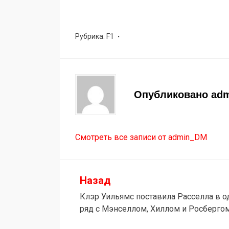
Рубрика:
F1
Опубликовано
ad
Смотреть все записи от admin_DM
Назад
Навигация
Клэр Уильямс поставила Расселла в о
по
ряд с Мэнселлом, Хиллом и Росберго
записям