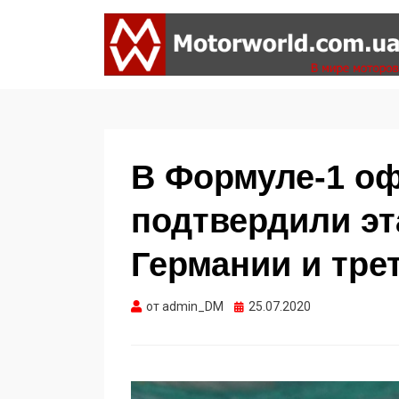
Формула 1, Мото Гран-При, Ралли WRC,
MOTORWORLD
FIA GT, Дакар
В Формуле-1 о
подтвердили эт
Германии и тре
Опубликовано
от
admin_DM
25.07.2020