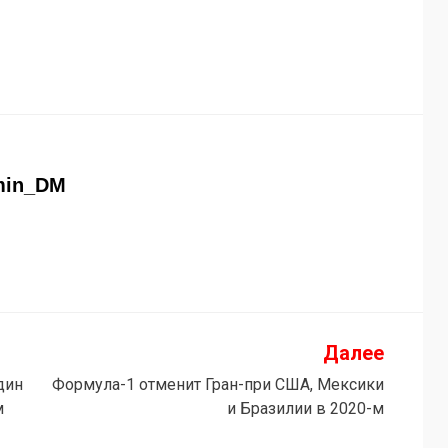
min_DM
Далее
дин
Формула-1 отменит Гран-при США, Мексики
м
и Бразилии в 2020-м