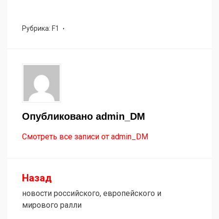
Рубрика:
F1
Опубликовано
admin_DM
Смотреть все записи от admin_DM
Назад
Навигация
новости российского, европейского и
по
мирового ралли
записям