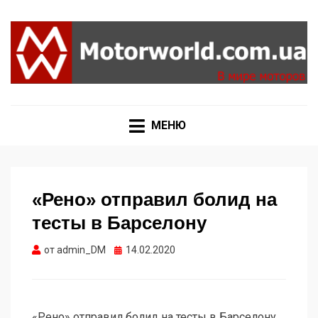
Формула 1, Мото Гран-При, Ралли WRC, FIA GT,
MOTORWORLD
Дакар
МЕНЮ
«Рено» отправил болид на
тесты в Барселону
Опубликовано
от
admin_DM
14.02.2020
«Рено» отправил болид на тесты в Барселону