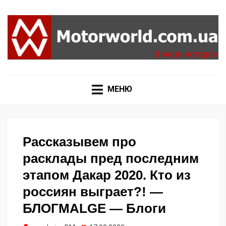
Формула 1, Мото Гран-При, Ралли WRC, FIA GT,
MOTORWORLD
Дакар
МЕНЮ
Рассказывем про
расклады пред последним
этапом Дакар 2020. Кто из
россиян выграет?! —
БЛОГMALGE — Блоги