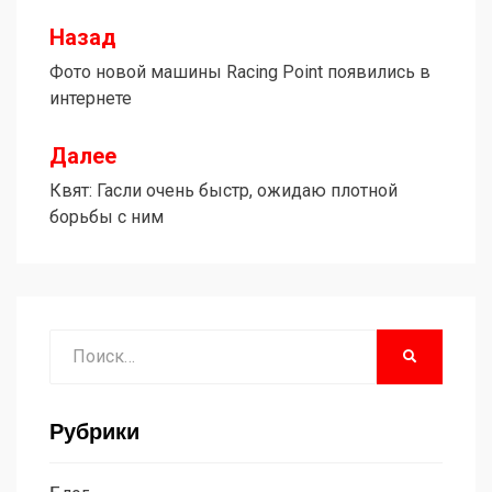
Назад
Навигация
Фото новой машины Racing Point появились в
по
интернете
записям
Далее
Квят: Гасли очень быстр, ожидаю плотной
борьбы с ним
Поиск
НАЙТИ
Рубрики