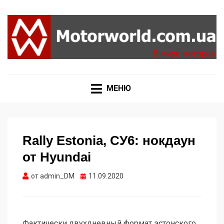
Формула 1, Мото Гран-При, Ралли WRC, FIA GT,
MOTORWORLD
Дакар
МЕНЮ
Rally Estonia, СУ6: нокдаун
от Hyundai
Опубликовано
от
admin_DM
11.09.2020
Фактически двухдневный формат эстонского