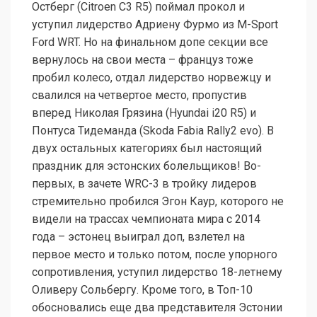
Остберг (Citroen C3 R5) поймал прокол и
уступил лидерство Адриену Фурмо из M-Sport
Ford WRT. Но на финальном допе секции все
вернулось на свои места – француз тоже
пробил колесо, отдал лидерство норвежцу и
свалился на четвертое место, пропустив
вперед Николая Грязина (Hyundai i20 R5) и
Понтуса Тидеманда (Skoda Fabia Rally2 evo). В
двух остальных категориях был настоящий
праздник для эстонских болельщиков! Во-
первых, в зачете WRC-3 в тройку лидеров
стремительно пробился Эгон Каур, которого не
видели на трассах чемпионата мира с 2014
года – эстонец выиграл доп, взлетел на
первое место и только потом, после упорного
сопротивления, уступил лидерство 18-летнему
Оливеру Сольбергу. Кроме того, в Топ-10
обосновались еще два представителя Эстонии