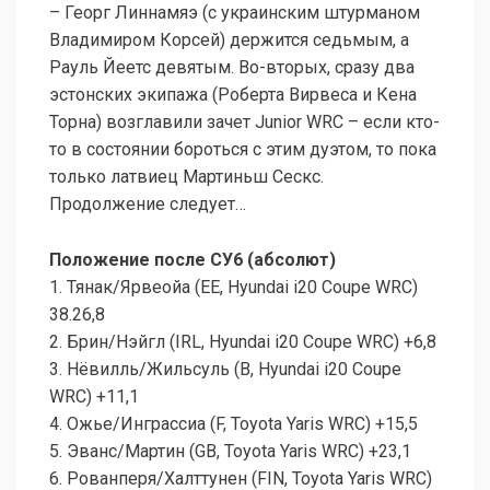
– Георг Линнамяэ (с украинским штурманом
Владимиром Корсей) держится седьмым, а
Рауль Йеетс девятым. Во-вторых, сразу два
эстонских экипажа (Роберта Вирвеса и Кена
Торна) возглавили зачет Junior WRC – если кто-
то в состоянии бороться с этим дуэтом, то пока
только латвиец Мартиньш Сескс.
Продолжение следует…
Положение после СУ6 (абсолют)
1. Тянак/Ярвеойа (EE, Hyundai i20 Coupe WRC)
38.26,8
2. Брин/Нэйгл (IRL, Hyundai i20 Coupe WRC) +6,8
3. Нёвилль/Жильсуль (B, Hyundai i20 Coupe
WRC) +11,1
4. Ожье/Инграссиа (F, Toyota Yaris WRC) +15,5
5. Эванс/Мартин (GB, Toyota Yaris WRC) +23,1
6. Рованперя/Халттунен (FIN, Toyota Yaris WRC)