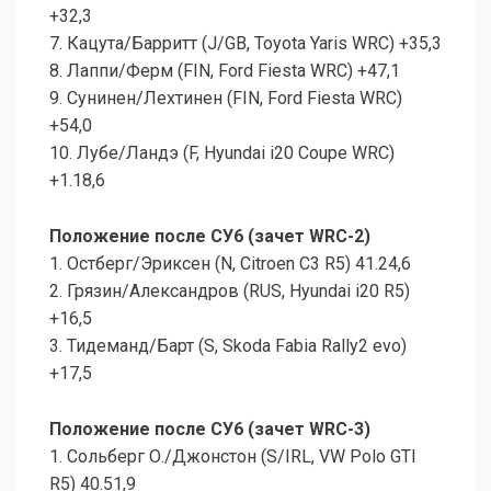
+32,3
7. Кацута/Барритт (J/GB, Toyota Yaris WRC) +35,3
8. Лаппи/Ферм (FIN, Ford Fiesta WRC) +47,1
9. Сунинен/Лехтинен (FIN, Ford Fiesta WRC)
+54,0
10. Лубе/Ландэ (F, Hyundai i20 Coupe WRC)
+1.18,6
Положение после СУ6 (зачет WRC-2)
1. Остберг/Эриксен (N, Citroen C3 R5) 41.24,6
2. Грязин/Александров (RUS, Hyundai i20 R5)
+16,5
3. Тидеманд/Барт (S, Skoda Fabia Rally2 evo)
+17,5
Положение после СУ6 (зачет WRC-3)
1. Сольберг О./Джонстон (S/IRL, VW Polo GTI
R5) 40.51,9