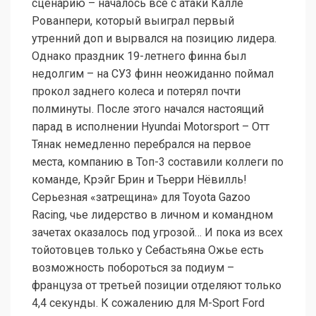
сценарию – началось все с атаки Калле
Рованпери, который выиграл первый
утренний доп и вырвался на позицию лидера.
Однако праздник 19-летнего финна был
недолгим – на СУ3 финн неожиданно поймал
прокол заднего колеса и потерял почти
полминуты. После этого начался настоящий
парад в исполнении Hyundai Motorsport – Отт
Тянак немедленно перебрался на первое
места, компанию в Топ-3 составили коллеги по
команде, Крэйг Брин и Тьерри Нёвилль!
Серьезная «затрещина» для Toyota Gazoo
Racing, чье лидерство в личном и командном
зачетах оказалось под угрозой… И пока из всех
тойотовцев только у Себастьяна Ожье есть
возможность побороться за подиум –
француза от третьей позиции отделяют только
4,4 секунды. К сожалению для M-Sport Ford