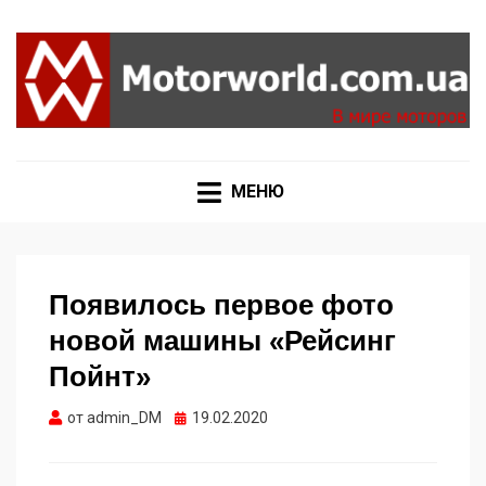
Формула 1, Мото Гран-При, Ралли WRC, FIA GT,
MOTORWORLD
Дакар
МЕНЮ
Появилось первое фото
новой машины «Рейсинг
Пойнт»
Опубликовано
от
admin_DM
19.02.2020