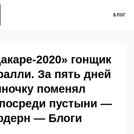
БЛОГ
акаре-2020» гонщик
алли. За пять дней
иночку поменял
 посреди пустыни —
одерн — Блоги