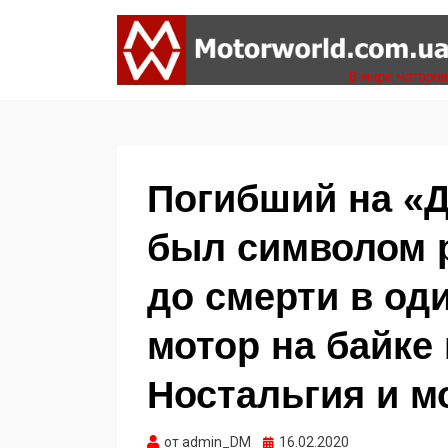
Формула 1, Мото Гран-При, Ралли WRC,
MOTORWORLD
FIA GT, Дакар
Погибший на «Д
был символом р
до смерти в од
мотор на байке
Ностальгия и м
Опубликовано
от
admin_DM
16.02.2020