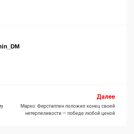
min_DM
Далее
му
Марко: Ферстаппен положил конец своей
нетерпеливости — победе любой ценой