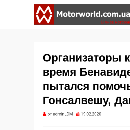
Формула 1, Мото Гран-При, Ралли WRC,
MOTORWORLD
FIA GT, Дакар
Организаторы 
время Бенавиде
пытался помоч
Гонсалвешу, Да
Опубликовано
от
admin_DM
19.02.2020