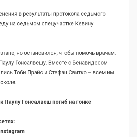
енения в результаты протокола седьмого
беду на седьмом спецучастке Кевину
этапе, но остановился, чтобы помочь врачам,
Паулу Гонсалвешу. Вместе с Бенавидесом
лись Тоби Прайс и Стефан Свитко – всем им
околе.
к Паулу Гонсалвеш погиб на гонке
сетях:
 Instagram