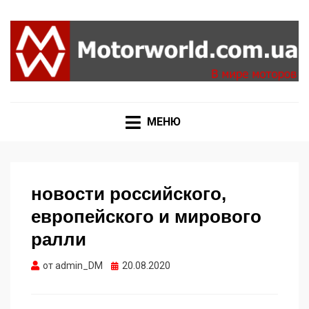
Формула 1, Мото Гран-При, Ралли WRC, FIA GT,
MOTORWORLD
Дакар
МЕНЮ
новости российского,
европейского и мирового
ралли
Опубликовано
от
admin_DM
20.08.2020