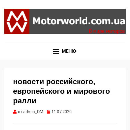
Формула 1, Мото Гран-При, Ралли WRC, FIA GT,
MOTORWORLD
Дакар
МЕНЮ
новости российского,
европейского и мирового
ралли
Опубликовано
от
admin_DM
11.07.2020