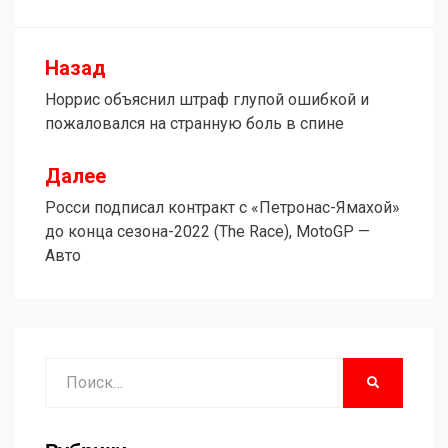
Назад
Навигация
Норрис объяснил штраф глупой ошибкой и
по
пожаловался на странную боль в спине
записям
Далее
Росси подписал контракт с «Петронас-Ямахой»
до конца сезона-2022 (The Race), MotoGP —
Авто
Поиск
НАЙТИ