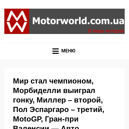
Формула 1, Мото Гран-При, Ралли WRC, FIA GT,
MOTORWORLD
Дакар
МЕНЮ
Мир стал чемпионом,
Морбиделли выиграл
гонку, Миллер – второй,
Пол Эспаргаро – третий,
MotoGP, Гран-при
Валенсии — Авто