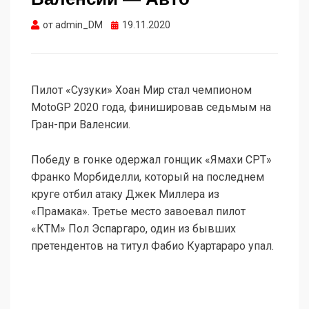
Опубликовано
от
admin_DM
19.11.2020
Пилот «Сузуки» Хоан Мир стал чемпионом
MotoGP 2020 года, финишировав седьмым на
Гран-при Валенсии.
Победу в гонке одержал гонщик «Ямахи СРТ»
Франко Морбиделли, который на последнем
круге отбил атаку Джек Миллера из
«Прамака». Третье место завоевал пилот
«КТМ» Пол Эспаргаро, один из бывших
претендентов на титул Фабио Куартараро упал.