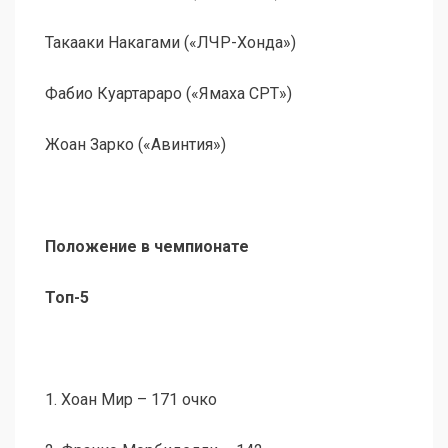
Такааки Накагами («ЛЧР-Хонда»)
Фабио Куартараро («Ямаха СРТ»)
Жоан Зарко («Авинтия»)
Положение в чемпионате
Топ-5
1. Хоан Мир – 171 очко