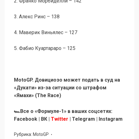
2. Франко Морбиделли – 142
3. Алекс Ринс – 138
4. Маверик Виньялес – 127
5. Фабио Куартараро – 125
MotoGP. Довициозо может подать в суд на
«Дукати» из-за ситуации со штрафом
«Ямахи» (The Race)
🏎Все о «Формуле-1» в ваших соцсетях:
Facebook | ВК |
Twitter
| Telegram | Instagram
Рубрика:
MotoGP