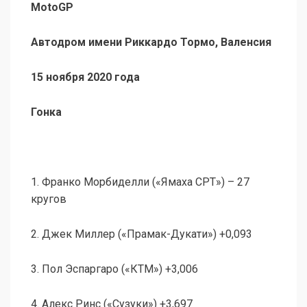
MotoGP
Автодром имени Риккардо Тормо, Валенсия
15 ноября 2020 года
Гонка
1. Франко Морбиделли («Ямаха СРТ») – 27
кругов
2. Джек Миллер («Прамак-Дукати») +0,093
3. Пол Эспаргаро («КТМ») +3,006
4. Алекс Ринс («Сузуки») +3,697