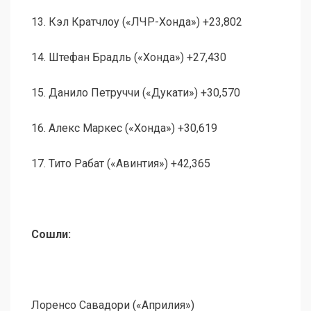
13. Кэл Кратчлоу («ЛЧР-Хонда») +23,802
14. Штефан Брадль («Хонда») +27,430
15. Данило Петруччи («Дукати») +30,570
16. Алекс Маркес («Хонда») +30,619
17. Тито Рабат («Авинтия») +42,365
Сошли:
Лоренсо Савадори («Априлия»)