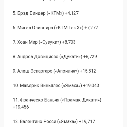
5. Брэд Биндер («КТМ») +4,127
6. Мигел Оливейра («КТМ Тек 3») +7,272
7. Хоан Мир («Сузуки») +8,703
8. Андреа Довициозо («Дукати») +8,729
9. Алеш Эспаргаро («Априлия») +15,512
10. Маверик Виньялес («Ямаха») +19,043
11. Франческо Баньяя («Прамак-Дукати»)
+19,456
12. Валентино Росси («Ямаха») +19,717