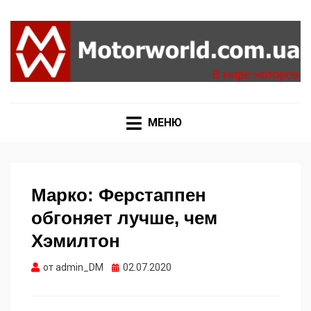
Формула 1, Мото Гран-При, Ралли WRC, FIA GT,
MOTORWORLD
Дакар
МЕНЮ
Марко: Ферстаппен
обгоняет лучше, чем
Хэмилтон
Опубликовано
от
admin_DM
02.07.2020