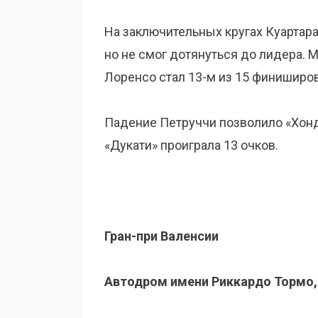
На заключительных кругах Куартара
но не смог дотянуться до лидера. М
Лоренсо стал 13-м из 15 финиширов
Падение Петруччи позволило «Хонд
«Дукати» проиграла 13 очков.
Гран-при Валенсии
Автодром имени Риккардо Тормо,