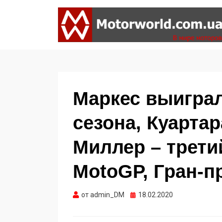
Формула 1, Мото Гран-При, Ралли WRC,
MOTORWORLD
FIA GT, Дакар
Маркес выигра
сезона, Куартар
Миллер – трети
MotoGP, Гран-п
Опубликовано
от
admin_DM
18.02.2020