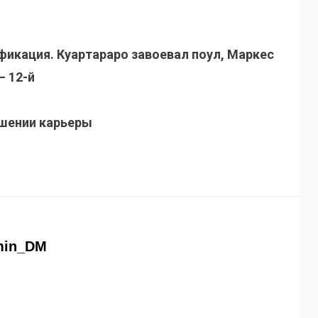
ификация. Куартараро завоевал поул, Маркес
– 12-й
ршении карьеры
min_DM