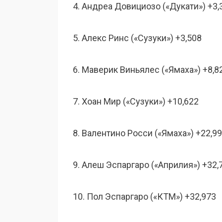
4. Андреа Довициозо («Дукати») +3,
5. Алекс Ринс («Сузуки») +3,508
6. Маверик Виньялес («Ямаха») +8,8
7. Хоан Мир («Сузуки») +10,622
8. Валентино Росси («Ямаха») +22,9
9. Алеш Эспаргаро («Априлия») +32,
10. Пол Эспаргаро («КТМ») +32,973