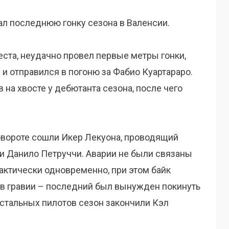
л последнюю гонку сезона в Валенсии.
еста, неудачно провел первые метры гонки,
 и отправился в погоню за Фабио Куартараро.
 на хвосте у дебютанта сезона, после чего
овороте сошли Икер Лекуона, проводящий
 и Данило Петруччи. Аварии не были связаны
актически одновременно, при этом байк
о в гравии – последний был вынужден покинуть
остальных пилотов сезон закончили Кэл