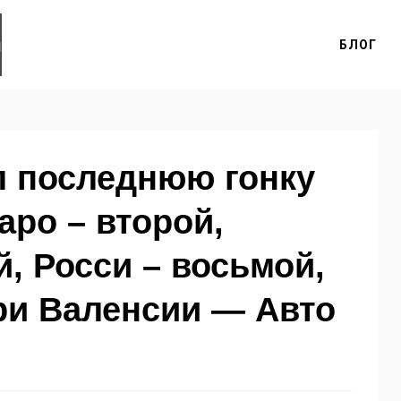
БЛОГ
л последнюю гонку
аро – второй,
й, Росси – восьмой,
ри Валенсии — Авто