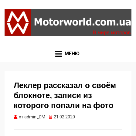
Формула 1, Мото Гран-При, Ралли WRC, FIA GT,
MOTORWORLD
Дакар
МЕНЮ
Леклер рассказал о своём
блокноте, записи из
которого попали на фото
Опубликовано
от
admin_DM
21.02.2020