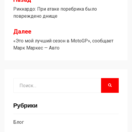
Навигация
Риккардо: При атаке поребрика было
по
повреждено днище
записям
Далее
«Это мой лучший сезон в MotoGP», сообщает
Марк Маркес — Авто
Поиск
НАЙТИ
Рубрики
Блог