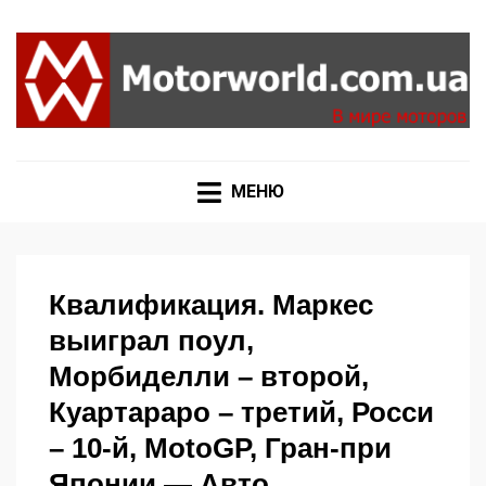
Формула 1, Мото Гран-При, Ралли WRC, FIA GT,
MOTORWORLD
Дакар
МЕНЮ
Квалификация. Маркес
выиграл поул,
Морбиделли – второй,
Куартараро – третий, Росси
– 10-й, MotoGP, Гран-при
Японии — Авто