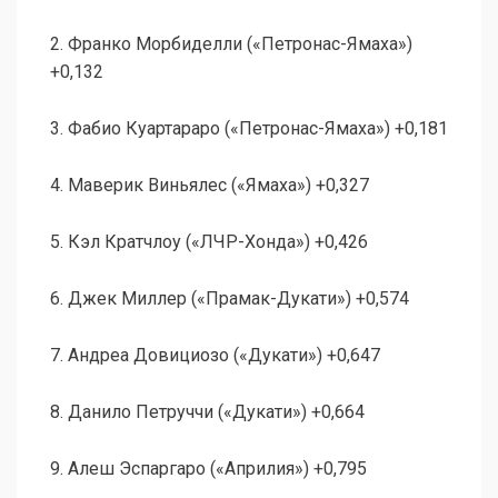
2. Франко Морбиделли («Петронас-Ямаха»)
+0,132
3. Фабио Куартараро («Петронас-Ямаха») +0,181
4. Маверик Виньялес («Ямаха») +0,327
5. Кэл Кратчлоу («ЛЧР-Хонда») +0,426
6. Джек Миллер («Прамак-Дукати») +0,574
7. Андреа Довициозо («Дукати») +0,647
8. Данило Петруччи («Дукати») +0,664
9. Алеш Эспаргаро («Априлия») +0,795