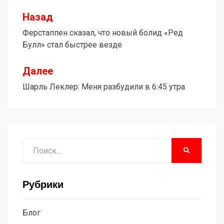
Назад
Навигация
Ферстаппен сказал, что новый болид «Ред
по
Булл» стал быстрее везде
записям
Далее
Шарль Леклер: Меня разбудили в 6:45 утра
Поиск
НАЙТИ
Рубрики
Блог