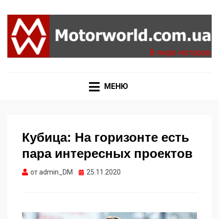
Формула 1, Мото Гран-При, Ралли WRC, FIA GT,
MOTORWORLD
Дакар
МЕНЮ
Кубица: На горизонте есть
пара интересных проектов
Опубликовано
от
admin_DM
25.11.2020