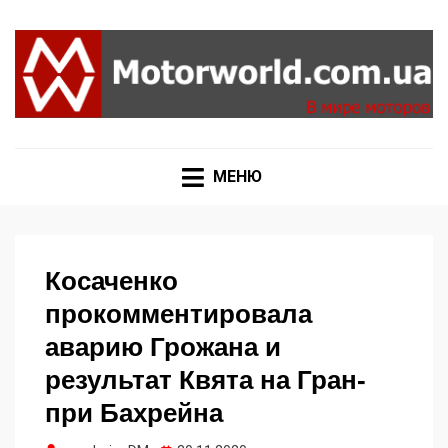
Формула 1, Мото Гран-При, Ралли WRC, FIA GT,
MOTORWORLD
Дакар
МЕНЮ
Косаченко
прокомментировала
аварию Грожана и
результат Квята на Гран-
при Бахрейна