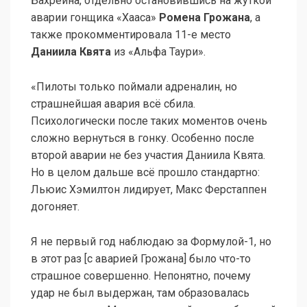
Бахрейна, отдельно остановившись на жуткой
аварии гонщика «Хааса»
Ромена Грожана
, а
также прокомментировала 11-е место
Даниила Квята
из «Альфа Таури».
«Пилоты только поймали адреналин, но
страшнейшая авария всё сбила.
Психологически после таких моментов очень
сложно вернуться в гонку. Особенно после
второй аварии не без участия Даниила Квята.
Но в целом дальше всё прошло стандартно:
Льюис Хэмилтон лидирует, Макс Ферстаппен
догоняет.
Я не первый год наблюдаю за Формулой-1, но
в этот раз [с аварией Грожана] было что-то
страшное совершенно. Непонятно, почему
удар не был выдержан, там образовалась