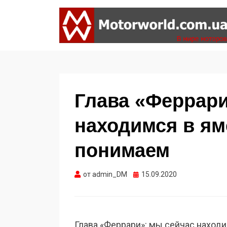
Формула 1, Мото Гран-При, Ралли WRC,
MOTORWORLD
FIA GT, Дакар
Глава «Феррари
находимся в ям
понимаем
Опубликовано
от
admin_DM
15.09.2020
Глава «Феррари»: мы сейчас находи