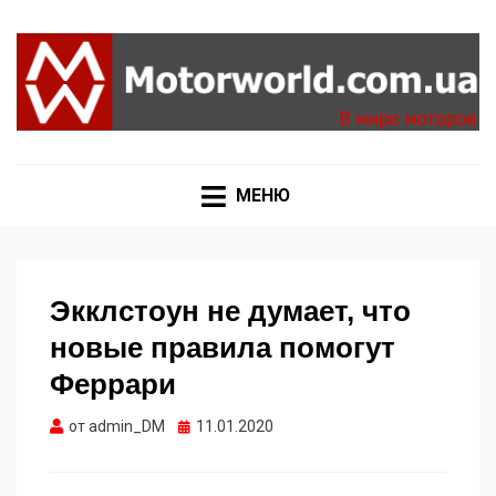
Формула 1, Мото Гран-При, Ралли WRC, FIA GT,
MOTORWORLD
Дакар
МЕНЮ
Экклстоун не думает, что
новые правила помогут
Феррари
Опубликовано
от
admin_DM
11.01.2020