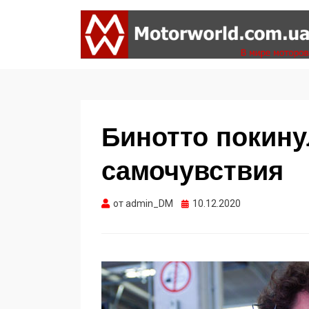
Формула 1, Мото Гран-При, Ралли WRC,
MOTORWORLD
FIA GT, Дакар
Бинотто покину
самочувствия
Опубликовано
от
admin_DM
10.12.2020