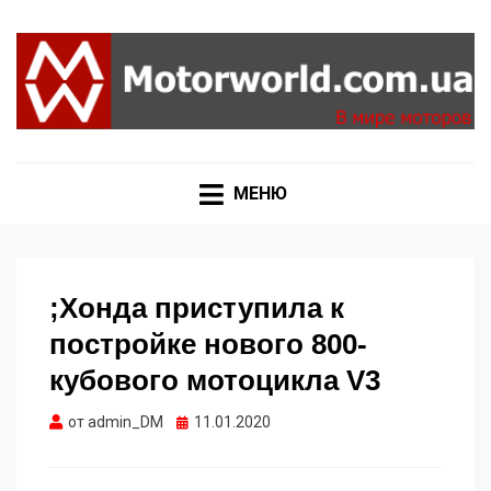
Формула 1, Мото Гран-При, Ралли WRC, FIA GT,
MOTORWORLD
Дакар
МЕНЮ
;Хонда приступила к
постройке нового 800-
кубового мотоцикла V3
Опубликовано
от
admin_DM
11.01.2020