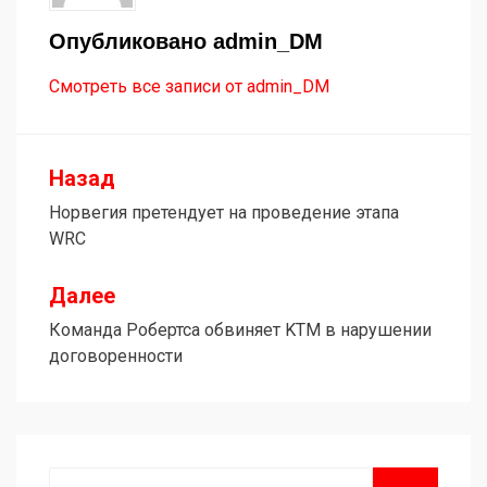
Опубликовано
admin_DM
Смотреть все записи от admin_DM
Назад
Навигация
Норвегия претендует на проведение этапа
по
WRC
записям
Далее
Команда Робертса обвиняет KTM в нарушении
договоренности
Поиск