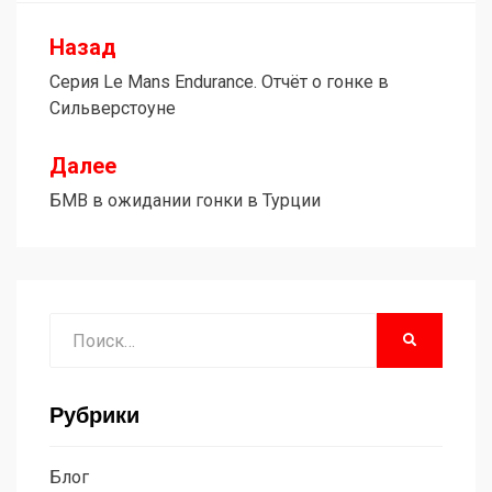
Назад
Навигация
Серия Le Mans Endurance. Отчёт о гонке в
по
Сильверстоуне
записям
Далее
БМВ в ожидании гонки в Турции
Поиск
НАЙТИ
Рубрики
Блог