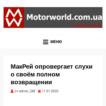
Формула 1, Мото Гран-При, Ралли WRC, FIA GT,
MOTORWORLD
Дакар
МЕНЮ
МакРей опровергает слухи
о своём полном
возвращении
Опубликовано
от
admin_DM
11.01.2020